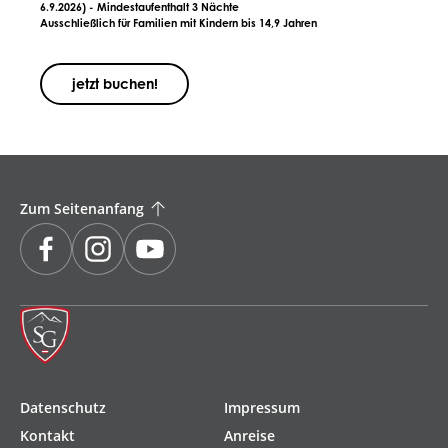
6.9.2026) - Mindestaufenthalt 3 Nächte
Ausschließlich für Familien mit Kindern bis 14,9 Jahren
jetzt buchen!
Zum Seitenanfang
Navigation
Datenschutz
Impressum
überspringen
Kontakt
Anreise