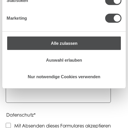
Statistiken
IHRE ANLIEGEN &
Marketing
WÜNSCHE
Pflichtfeld
Nachricht
*
Alle zulassen
Auswahl erlauben
Nur notwendige Cookies verwenden
Pflichtfeld
Datenschutz
*
Mit Absenden dieses Formulares akzeptieren