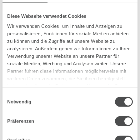
Diese Webseite verwendet Cookies
Wir verwenden Cookies, um Inhalte und Anzeigen zu
Vorname
personalisieren, Funktionen für soziale Medien anbieten
zu können und die Zugriffe auf unsere Website zu
analysieren. Außerdem geben wir Informationen zu Ihrer
Verwendung unserer Website an unsere Partner für
Pflichtfeld
Nachname
*
soziale Medien, Werbung und Analysen weiter. Unsere
Partner führen diese Informationen möglicherweise mit
weiteren Daten zusammen, die Sie ihnen bereitgestellt
haben oder die sie im Rahmen Ihrer Nutzung der Dienste
Pflichtfeld
E-Mail
*
gesammelt haben.
Einwilligungsauswahl
Notwendig
Telefon
Präferenzen